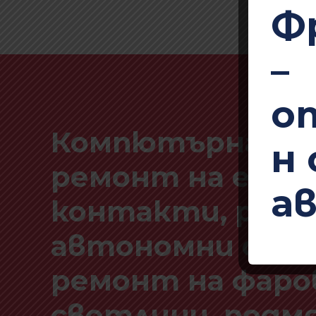
Ф
–
о
Компютърна диа
н 
ремонт на елек
а
контакти, ремо
автономни отоп
ремонт на фаро
светлини, подмя