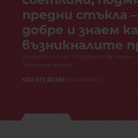
предни стъкла –
добре и знаем к
възникналите п
Свържете се с нас по удобен за Вас начин –
Телефонни номера:
+359 879 381084
(Emil Palinkov)