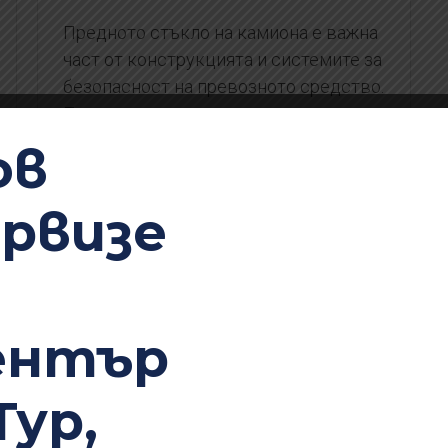
Предното стъкло на камиона е важна
част от конструкцията и системите за
безопасност на превозното средство.
Правилната смяна и лепене
осигуряват необходимата
ов
херметичност, конструктивна
здравина и коректна работа на
ервизе
сензорите, свързани със стъклото.
Професионален демонтаж и монтаж
на предното стъкло.
Качествено лепене, осигуряващо
ентър
херметичност и здравина.
Правилна работа на сензорите и
системите, свързани със стъклото.
Тур,