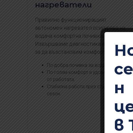
нагреватели
Правилно функциониращият
автономен нагревател осигурява на
водача комфортна почивка.
Извършваме диагностика и ремонт,
Н
за да възстановим комфорта бързо.
с
По-добра почивка за водача.
По-голям комфорт и удовлетворение
от работата.
н
Стабилна работа през студения
сезон.
ц
в 