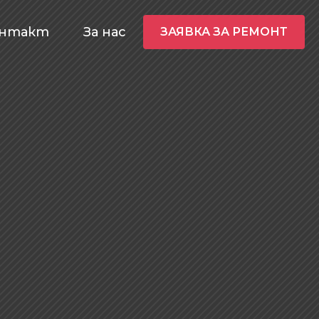
онтакт
За нас
ЗАЯВКА ЗА РЕМОНТ
нали, ние ги
е и габаритни светлини, ремонт на автономни
 знаем как да решим възникналите проблеми!