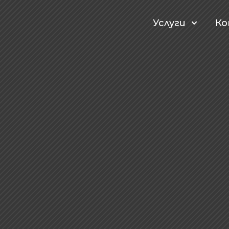
Услуги
К
мион изпраща сиг
разбираме!
онти на електрически инсталации и контакти, фаров
то предни стъкла – услуги, които разбираме добре и