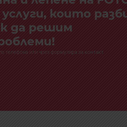
 услуги, които раз
ак да решим
роблеми!
 по телефона или чрез формуляра за контакт.