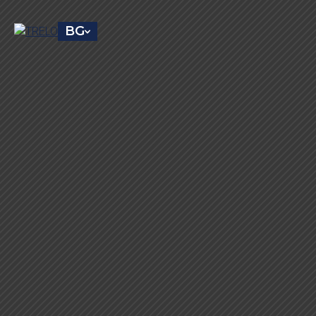
BG
Когато ка
Компютърна диагностика, проверки и рем
отоплители, подмяна и залепване на фо