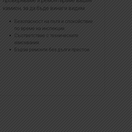
проверяваме и ремонтираме вашия
камион, за да бъде винаги видим.
Безопасност на пътя и спокойствие
по време на инспекции.
Съответствие с техническите
изисквания.
Бързи ремонти без дълги престои.