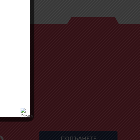
а/
ия и
O
ПОПЪЛНЕТЕ