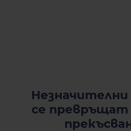
Незначителни
се превръщат 
прекъсван