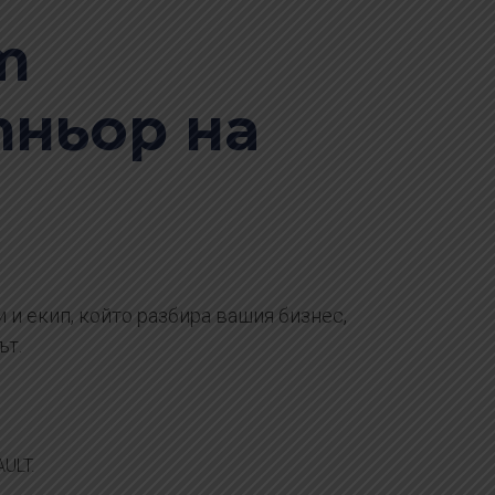
т
ньор на
и и екип, който разбира вашия бизнес,
ът.
AULT.