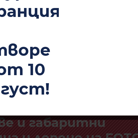
ранция
творе
гностика, проверк
от 10
трическа инсталац
вгуст!
нт/подмяна на
лители, проверка/
ве и габаритни
на и лепене на FOT