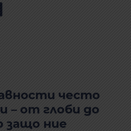
авности често
 – от глоби до
о защо ние