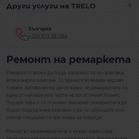
Други услуги на TRELO
България
+359 879 381084
Ремонт на ремаркета
Ремаркето може да бъде закачено за на практика
всяка марка камиони. То пренася всякакви видове
товари, затова може да се каже, че ремаркетата са
една от най-важните части на логистичния бизнес.
Поради това е от основно значение ремаркетата да
бъдат поддържани редовно и да се обръщате към
опитни специалисти при поява на повреди.
Ремонтът на ремаркета не е нужен само след
злополуки или други инциденти на пътя. Ремаркетата