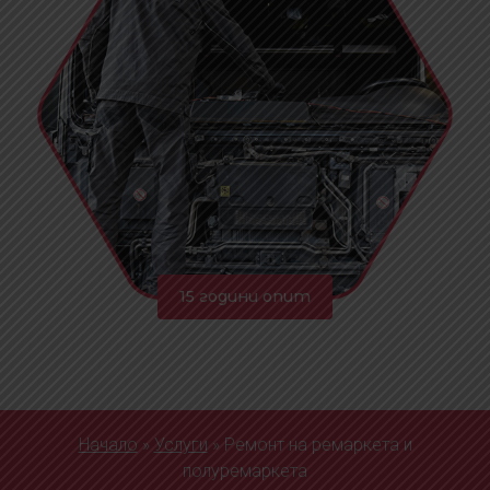
15 години опит
Начало
»
Услуги
»
Ремонт на ремаркета и
полуремаркета