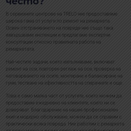
често?
В сервизните центрове на TRELO ние предоставяме
широка гама от услуги по ремонт на ремаркета.
Освен отстраняването на повреди ние също така
извършваме инспекции и предлагаме експертни
консултации относно правилната работа на
ремаркетата.
Най-честите задачи, които изпълняваме, включват:
ремонт на оси, повторен реглаж на оси, проверка на
натоварването на осите, монтиране и балансиране на
гуми, тестване на ефективността на спирачките и още.
Това е само малка част от услугите, които можем да
предоставим ежедневно на клиентите, които ни се
доверяват. Благодарение на нашия професионален
екип и модерно обслужване, можем да се справим с
практически всяка повреда. Ние работим с ремаркета
от всяка марка и имаме опита да идентифицираме и