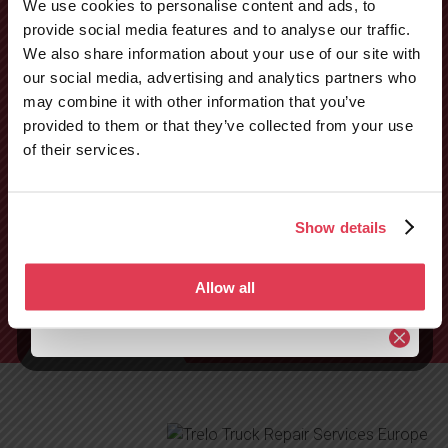
We use cookies to personalise content and ads, to
ремонт на ремаркета и
provide social media features and to analyse our traffic.
We also share information about your use of our site with
полуремаркета?
our social media, advertising and analytics partners who
Висококачественият ремонт на камиони е
may combine it with other information that you’ve
изключително важен. Независимо дали става въпрос
Нов сервизен
provided to them or that they’ve collected from your use
за проста повреда, профилактична поддръжка или
of their services.
център в Тур,
сложен ремонт, екипът на TRELO е тук, за да ви
помогне.
Франция –
Show details
отворен от 10
ЗАЯВКА ЗА РЕМОНТ
август!
Allow all