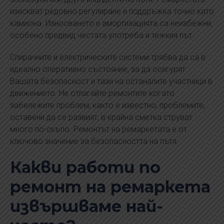
изискват редовно регулиране и поддръжка точно като
камиона. Износването и амортизацията са неизбежни,
особено предвид честата употреба и тежкия път.
Спирачните и електрическите системи трябва да са в
идеално оперативно състояние, за да осигурят
Вашата безопасност и тази на останалите участници в
движението. Не отлагайте ремонтите когато
забележите проблем; както е известно, проблемите,
оставени да се развият, в крайна сметка струват
много по-скъпо. Ремонтът на ремаркетата е от
ключово значение за безопасността на пътя.
Какви работи по
ремонт на ремаркета
извършваме най-