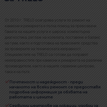
От 2010 г. TRELO осигурява услуги по ремонт на
камиони и ремаркета и пътна помощ за превозвачи.
Гамата на нашите услуги е широка: компютърна
диагностика, реглаж на колелата, поставяне и баланс
на гуми, както и подготовка на превозните средства
за проверките на техническата изправност.
Специалистите на TRELO са готови да поправят
неизправностите при камиони и ремаркета на различни
производители, както в нашите сервизни центрове,
така и на пътя.
Почтеност и надеждност - преди
началото на всеки ремонт се предоставя
подробна информация за обхвата на
работата и цените
Сервизни центрове на локации, удобни за