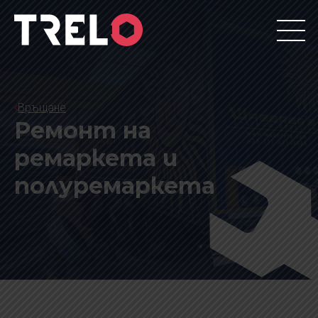
Връщане
Ремонт на
ремаркета и
полуремаркета