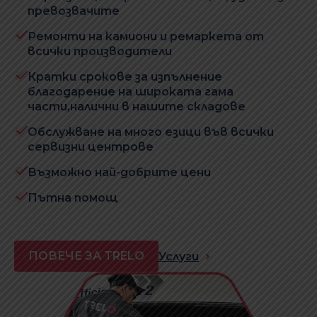
превозвачите
Ремонти на камиони и ремаркета от
всички производители
Кратки срокове за изпълнение
благодарение на широката гама
части,налични в нашите складове
Обслужване на много езици във всички
сервизни центрове
Възможно най-добрите цени
Пътна помощ
ПОВЕЧЕ ЗА TRELO
Услуги