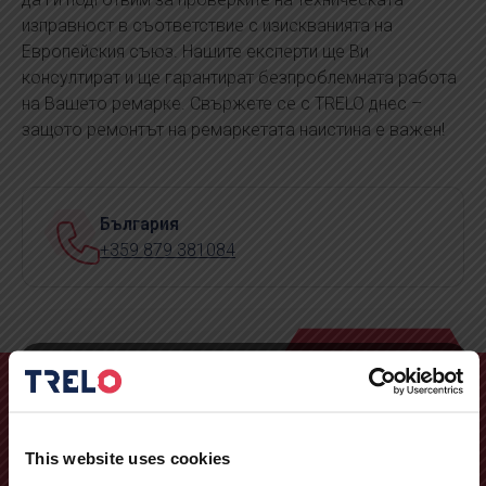
изправност в съответствие с изискванията на
Европейския съюз. Нашите експерти ще Ви
консултират и ще гарантират безпроблемната работа
на Вашето ремарке. Свържете се с TRELO днес –
защото ремонтът на ремаркетата наистина е важен!
България
+359 879 381084
This website uses cookies
Интересувате се от