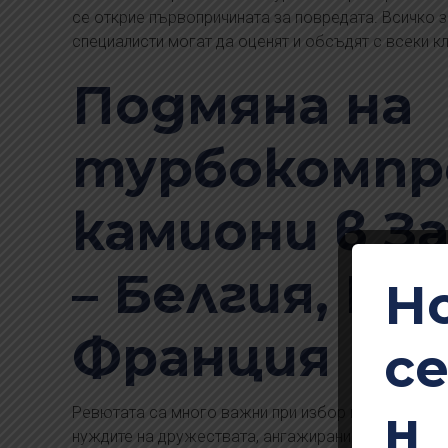
се открие първопричината за повредата. Всичко з
специалисти могат да оценят и обсъдят с всеки кл
Подмяна на
турбокомпр
камиони в З
– Белгия, Ге
Н
Франция
с
н
Ревютата са много важни при избор на надежден
нуждите на дружествата, ангажирани с междунаро