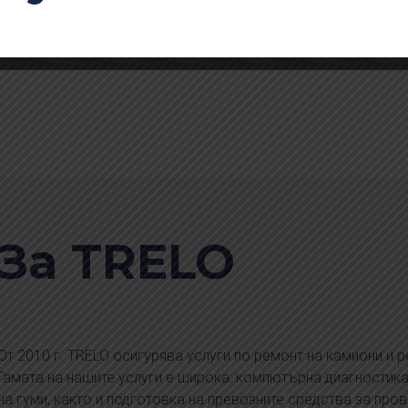
е за контакт на сервизните
Литва.
За TRELO
От 2010 г. TRELO осигурява услуги по ремонт на камиони и 
Гамата на нашите услуги е широка: компютърна диагностика
на гуми, както и подготовка на превозните средства за пров