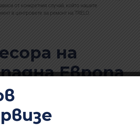
ависи от конкретния случай, който нашите
иент в центровете за ремонт на TRELO.
есора на
ападна Европа
рмания и
ов
ервизе
 център за ремонти. Ние с гордост посрещаме
ден и вътрешен транспорт, техните представители и