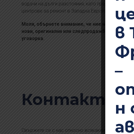
водачи на дълги разстояния, като предлагаме ка
ц
центрове за ремонт в Западна Европа – в Белгия,
Моля, обърнете внимание, че ние не ремонтир
в 
нови, оригинални или следпродажбени, според
уговорка.
Ф
–
о
Контакти
н 
а
Свържете се с нас относно всякакви въпроси, св