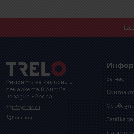
Нач
Инфор
За нас
Ремонти на камиони и
ремаркета в Литва и
Контак
Западна Европа
Сервизн
info@trelo.eu
Контакти
Заявка з
Партньо