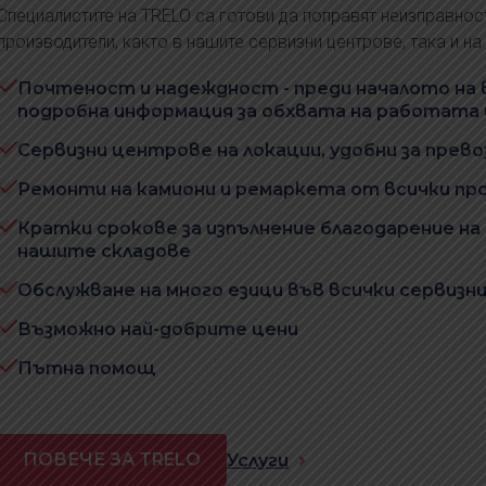
Специалистите на TRELO са готови да поправят неизправнос
производители, както в нашите сервизни центрове, така и на 
Почтеност и надеждност - преди началото на
подробна информация за обхвата на работата
Сервизни центрове на локации, удобни за прев
Ремонти на камиони и ремаркета от всички пр
Кратки срокове за изпълнение благодарение на
нашите складове
Обслужване на много езици във всички сервиз
Възможно най-добрите цени
Пътна помощ
ПОВЕЧЕ ЗА TRELO
Услуги