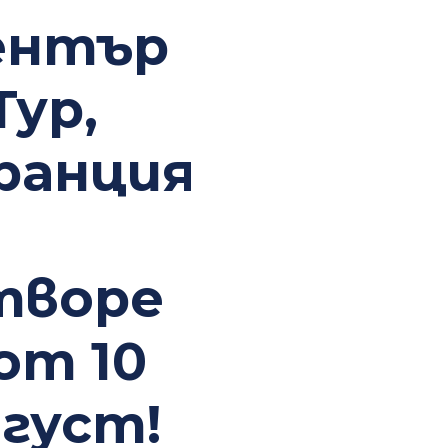
чествена подмяна на турбокомпресора в нашите
ентър
 Германия и Франция.
аме стари турбокомпресори – ние ги подменяме с
Тур,
 Вашите предпочитания и след предварителна
ранция
творе
от 10
вгуст!
ързани с ремонт на