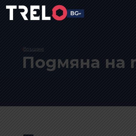
BG
Връщане
Подмяна на