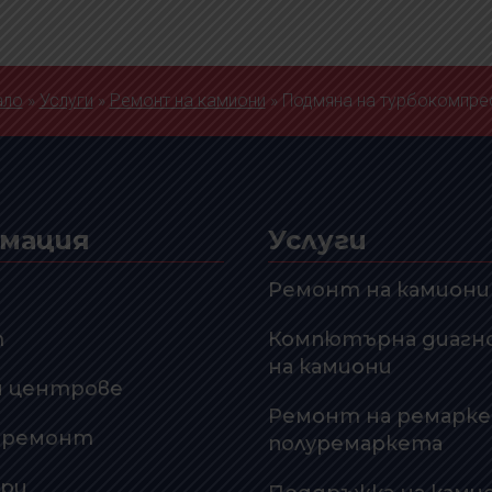
ало
»
Услуги
»
Ремонт на камиони
»
Подмяна на турбокомпре
мация
Услуги
Ремонт на камиони
т
Компютърна диагн
на камиони
и центрове
Ремонт на ремарке
а ремонт
полуремаркета
ри