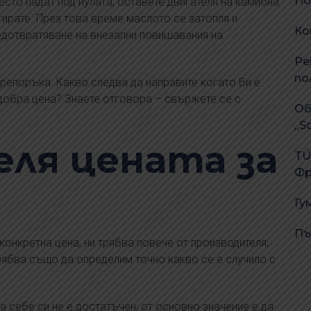
По
есто падат под нулата, оставете двигателя на камиона
тирате. През това време маслото се затопля и
Ко
редотвратяване на внезапни повишавания на
Ре
по
препоръка. Какво следва да направите когато Ви е
добра цена? Знаете отговора – свържете се с
Об
„S
еля цената за
TÜ
Фр
Гу
Пъ
конкретна цена, ни трябва повече от производителя,
рябва също да определим точно какво се е случило с
 себе си не е достатъчен; от основно значение е да