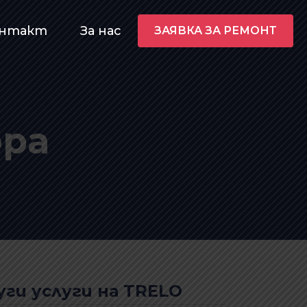
онтакт
За нас
ЗАЯВКА ЗА РЕМОНТ
ора
уги услуги на TRELO