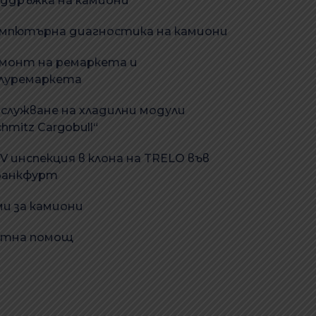
ддръжка на камиони
мпютърна диагностика на камиони
монт на ремаркета и
луремаркета
служване на хладилни модули
chmitz Cargobull“
V инспекция в клона на TRELO във
анкфурт
ми за камиони
тна помощ