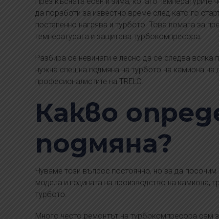
През късната есен и зима, когато температурите ч
да поработи за известно време след като го стар
постепенно нагрява и турбото. Това помага за п
температурата и защитава турбокомпресора.
Разбира се невинаги е лесно да се следва всяка 
нужна спешна подмяна на турбото на камиона на 
професионалистите на TRELO.
Какво опред
подмяна?
Чуваме този въпрос постоянно, но за да посочим 
модела и годината на производство на камиона, т
турбото.
Много често ремонтът на турбокомпресора сам за