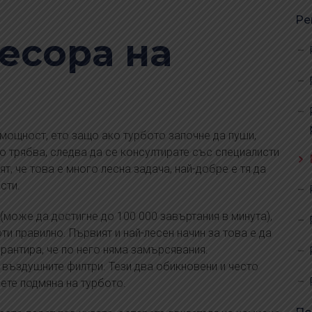
Ре
есора на
мощност, ето защо ако турбото започне да пуши,
то трябва, следва да се консултирате със специалисти
т, че това е много лесна задача, най-добре е тя да
сти.
(може да достигне до 100 000 завъртания в минута),
ти правилно. Първият и най-лесен начин за това е да
арантира, че по него няма замърсявания.
 въздушните филтри. Тези два обикновени и често
ете подмяна на турбото.