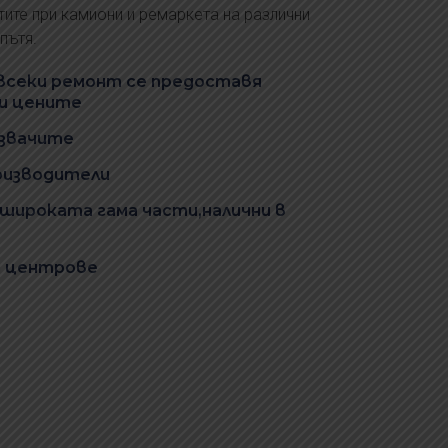
тите при камиони и ремаркета на различни
пътя.
 всеки ремонт се предоставя
 и цените
озвачите
оизводители
 широката гама части,налични в
ни центрове