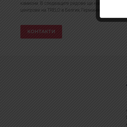
камиони. В следващите редове ще намерите даннит
центрове на TRELO в Белгия, Германия, Франция и 
КОНТАКТИ