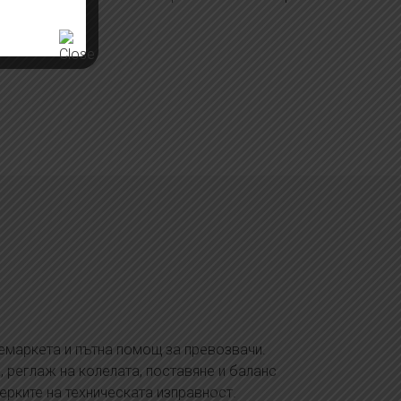
ремаркета и пътна помощ за превозвачи.
, реглаж на колелата, поставяне и баланс
ерките на техническата изправност.