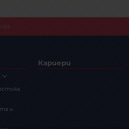
сора
Кариери
остика
та и