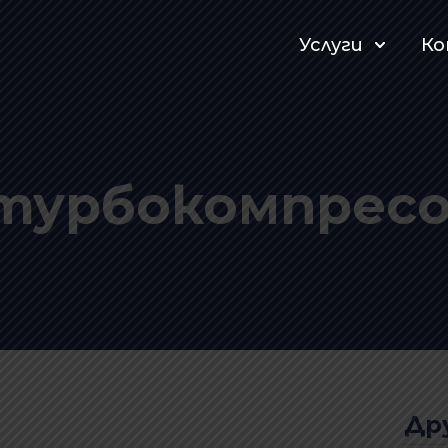
Услуги
К
 турбокомпрес
Др