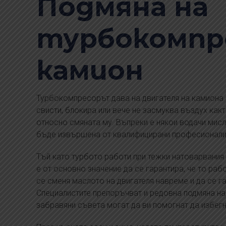
Подмяна на
турбокомпр
камион
Турбокомпресорът дава на двигателя на камиона 
свисти, блокира или вече не засмуква въздух как
относно смяната му. Въпреки е някои водачи мисля
бъде извършена от квалифицирани професионали
Тъй като турбото работи при тежки натоварвания 
е от основно значение да се гарантира, че то рабо
се сменя маслото на двигателя навреме и да се г
Специалистите препоръчват и редовна подмяна на
забравяни съвета могат да ви помогнат да избегн