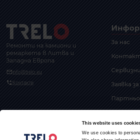
Инфор
За нас
Ремонти на камиони и
ремаркета в Литва и
Контак
Западна Европа
Сервизн
info@trelo.eu
Контакти
Заявка з
Партньо
Политика
поверит
This website uses cookie
We use cookies to personal