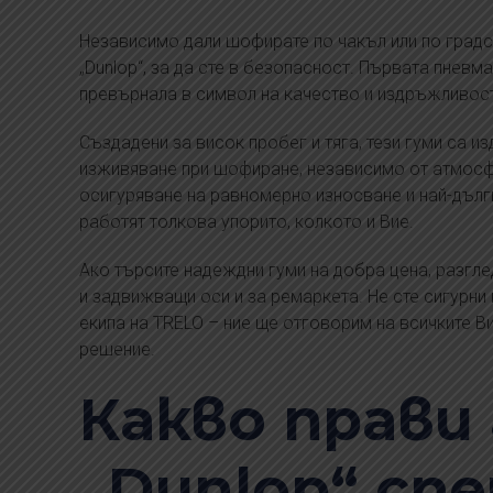
Независимо дали шофирате по чакъл или по градск
„Dunlop“, за да сте в безопасност. Първата пневмат
превърнала в символ на качество и издръжливост 
Създадени за висок пробег и тяга, тези гуми са 
изживяване при шофиране, независимо от атмосфе
осигуряване на равномерно износване и най-дълг
работят толкова упорито, колкото и Вие.
Ако търсите надеждни гуми на добра цена, разгле
и задвижващи оси и за ремаркета. Не сте сигурни
екипа на TRELO – ние ще отговорим на всичките В
решение.
Какво прави
„Dunlop“ сп