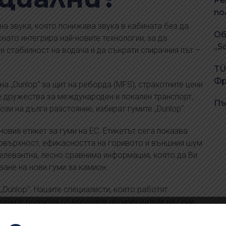
Ре
по
 на звука, която понижава звука в кабината без да
Об
нато интегрира най-новите технологии, за да
„S
и стабилност на водача и да съкрати спирачния път –
TÜ
Фр
а „Dunlop“ за щит на реборда (MFS), страхотните цени
е дружества за международен и локален транспорт,
Пъ
зи на дълги разстояние, избират гумите „Dunlop“.
новия етикет за гуми на ЕС. Етикетът сега показва
повърхност, ефикасността на горивото и външния шум
релевантна, лесно сравнима информация, която да Ви
ване на нови гуми за камион.
„Dunlop“. Нашите специалисти, които работят
дните развития от водещите производители на гуми,
за да си осигурите издръжливост и безопасност на
това е „Dunlop“.