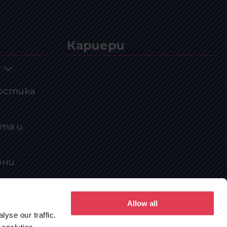
Кариери
остика
та и
они
Allow all
yse our traffic.