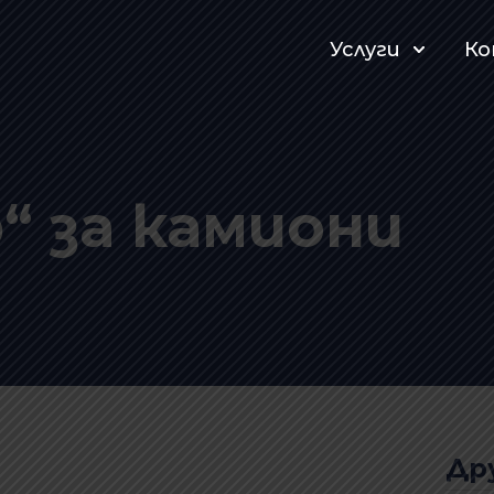
Услуги
К
“ за камиони
Др