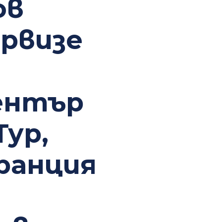
ов
ервизе
ентър
Тур,
ързани с ремонт на
ранция
е за контакт на сервизните
Литва.