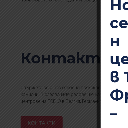
Н
с
н
Контакти
ц
в 
Свържете се с нас относно всякакви въпроси, св
Ф
камиони. В следващите редове ще намерите даннит
центрове на TRELO в Белгия, Германия, Франция и 
–
КОНТАКТИ