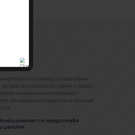
ремаркета и пътна помощ за превозвачи.
, реглаж на колелата, поставяне и баланс
ерките на техническата изправност.
тите при камиони и ремаркета на различни
пътя.
 всеки ремонт се предоставя
 и цените