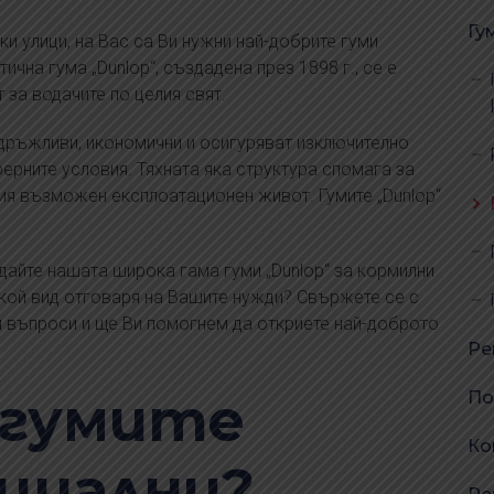
Гу
и улици, на Вас са Ви нужни най-добрите гуми
ична гума „Dunlop“, създадена през 1898 г., се е
за водачите по целия свят.
издръжливи, икономични и осигуряват изключително
рните условия. Тяхната яка структура спомага за
ия възможен експлоатационен живот. Гумите „Dunlop“
дайте нашата широка гама гуми „Dunlop“ за кормилни
 кой вид отговаря на Вашите нужди? Свържете се с
и въпроси и ще Ви помогнем да откриете най-доброто
Ре
 гумите
По
Ко
ециални?