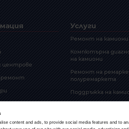
мация
Услуги
Ремонт на камиони
т
Компютърна диагн
на камиони
и центрове
Ремонт на ремарке
а ремонт
полуремаркета
ри
Поддръжка на ками
 за
Гуми за камиони
елност
s
Пътна помощ
ise content and ads, to provide social media features and to anal