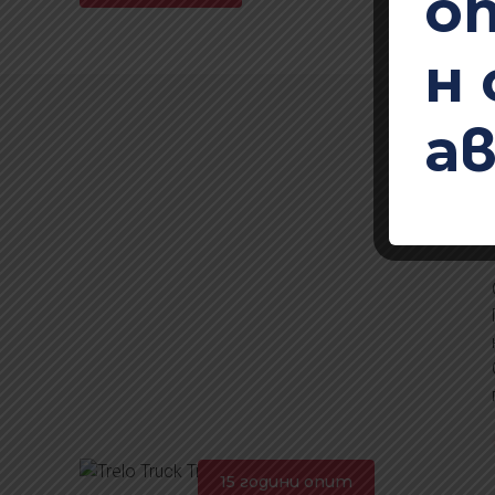
о
н 
а
15 години опит