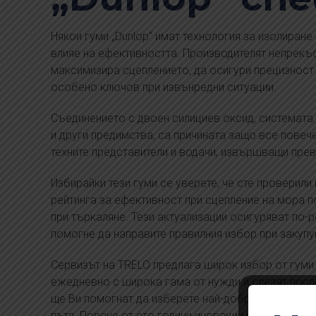
Някои гуми „Dunlop“ имат технология за изолиране
влияе на ефективността. Производителят непрекъс
максимизира сцеплението, да осигури прецизност 
особено ключов при извънредни ситуации.
Съединението с двоен силициев оксид, системата н
и други предимства, са причината защо все повеч
техните представители и водачи, извършващи прево
Избирайки тези гуми се уверете, че сте проверили 
рейтинга за ефективност при сцепление на мора 
при търкаляне. Тези актуализации осигуряват по-
помогне да направите правилния избор при закупу
Сервизът на TRELO предлага широк избор от гуми 
ежедневно с широка гама от нужди и следят после
ще Ви помогнат да изберете най-добрия вариант, 
пътя. Повече от сто години иновации и качество – 