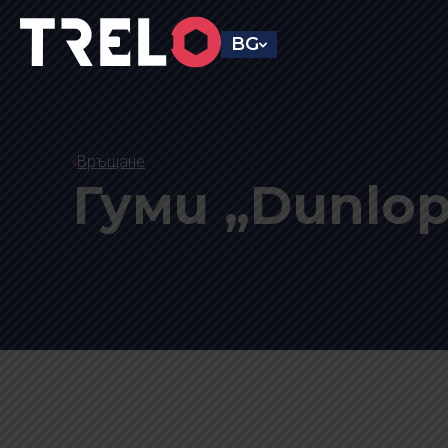
BG
Връщане
Гуми „Dunlop