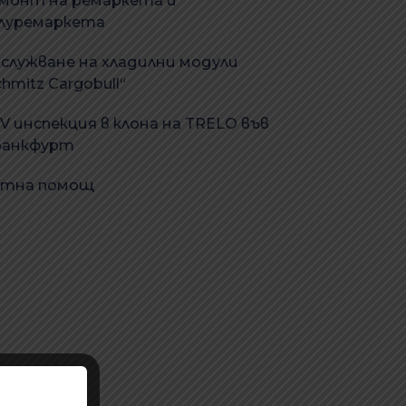
монт на ремаркета и
луремаркета
служване на хладилни модули
chmitz Cargobull“
V инспекция в клона на TRELO във
анкфурт
тна помощ