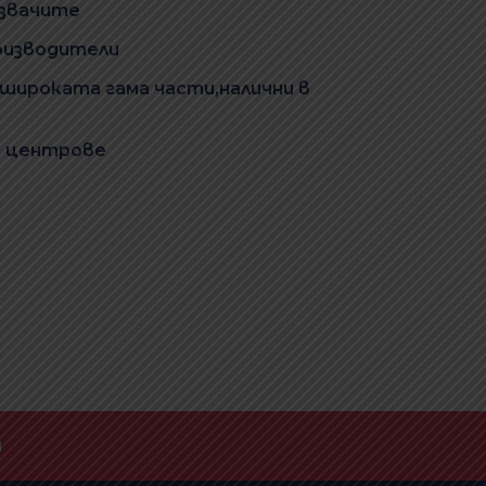
озвачите
оизводители
 широката гама части,налични в
ни центрове
и