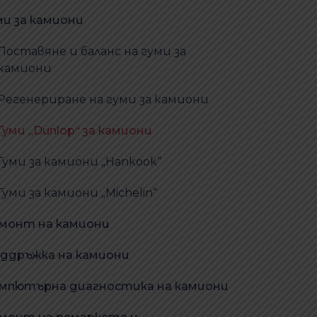
ми за камиони
Поставяне и баланс на гуми за
камиони
Регенериране на гуми за камиони
Гуми „Dunlop“ за камиони
Гуми за камиони „Hankook“
Гуми за камиони „Michelin“
монт на камиони
ддръжка на камиони
мпютърна диагностика на камиони