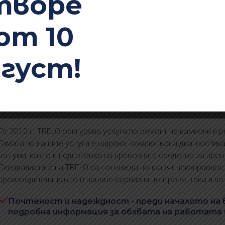
творе
от 10
вгуст!
За TRELO
От 2010 г. TRELO осигурява услуги по ремонт на камиони и 
Гамата на нашите услуги е широка: компютърна диагностика
на гуми, както и подготовка на превозните средства за пров
Специалистите на TRELO са готови да поправят неизправнос
производители, както в нашите сервизни центрове, така и на 
Почтеност и надеждност - преди началото на
подробна информация за обхвата на работата