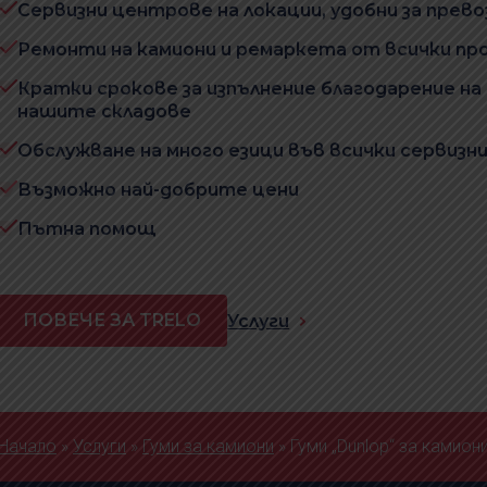
Сервизни центрове на локации, удобни за прев
Ремонти на камиони и ремаркета от всички пр
Кратки срокове за изпълнение благодарение на
нашите складове
Обслужване на много езици във всички сервиз
Възможно най-добрите цени
Пътна помощ
ПОВЕЧЕ ЗА TRELO
Услуги
Начало
»
Услуги
»
Гуми за камиони
»
Гуми „Dunlop“ за камион