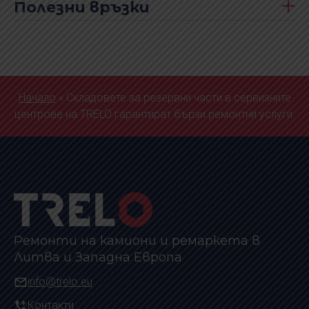
Полезни връзки
Начало
»
Складовете за резервни части в сервизните
центрове на TRELO гарантират бързи ремонтни услуги.
Ремонти на камиони и ремаркета в
Литва и Западна Европа
info@trelo.eu
Контакти