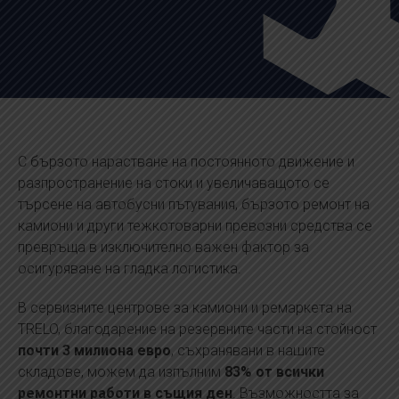
С бързото нарастване на постоянното движение и
разпространение на стоки и увеличаващото се
търсене на автобусни пътувания, бързото ремонт на
камиони и други тежкотоварни превозни средства се
превръща в изключително важен фактор за
осигуряване на гладка логистика.
В сервизните центрове за камиони и ремаркета на
TRELO, благодарение на резервните части на стойност
почти 3 милиона евро
, съхранявани в нашите
складове, можем да изпълним
83% от всички
ремонтни работи в същия ден
. Възможността за