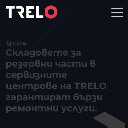
Връщане
Складовете за
резервни части в
сервизните
центрове на TRELO
гарантират бързи
ремонтни услуги.