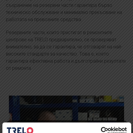
съхранение на резервни части гарантира бързо
техническо обслужване и минимално прекъсване на
работата на превозните средства.
Резервните части, които пристигат в ремонтните
центрове на TRELO предварително, се проверяват
внимателно, за да се гарантира, че отговарят на най-
високите стандарти за качество. Това е, което
гарантира ефективна работа и дълготрайни резултати
от ремонта.