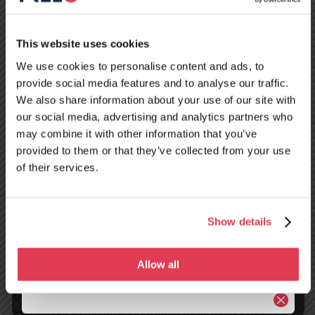
This website uses cookies
We use cookies to personalise content and ads, to
provide social media features and to analyse our traffic.
We also share information about your use of our site with
our social media, advertising and analytics partners who
may combine it with other information that you’ve
Нов сервизен
provided to them or that they’ve collected from your use
of their services.
център в Тур,
Франция –
Show details
отворен от 10
август!
Allow all
Частите, съхранявани на място, гарантират по-бързи
ремонтни процеси, а ползите за клиента са три: по-
кратко време за ремонт, бързо обслужване и